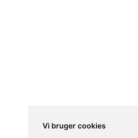
Tilmeld dig vores nyhedsbrev
© sc trading- 2024. All rights reserved.
Vi bruger cookies